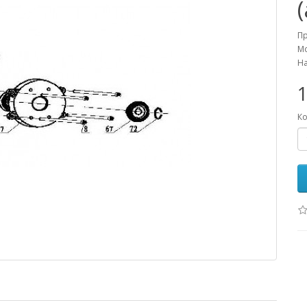
П
Мо
На
1
Ко