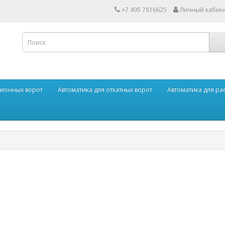
+7 495 7816625
Личный кабин
ционных ворот
Автоматика для откатных ворот
Автоматика для р