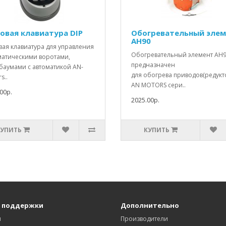
овая клавиатура DIP
Обогревательный элем
AH90
вая клавиатура для управления
Обогревательный элемент AH
матическими воротами,
предназначен
баумами с автоматикой AN-
для обогрева приводов(редукт
s..
AN MOTORS сери..
00р.
2025.00р.
КУПИТЬ
КУПИТЬ
 поддержки
Дополнительно
ы
Производители