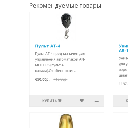
Рекомендуемые товары
Пульт AT-4
Уни
AR-
Пульт AT 4 предназначен для
Унив
управления автоматикой AN-
для 
MOTORS (пульт 4
воро
канала).Особенности: ..
шлаг
650.00р.
716.00р.
1197.
КУПИТЬ