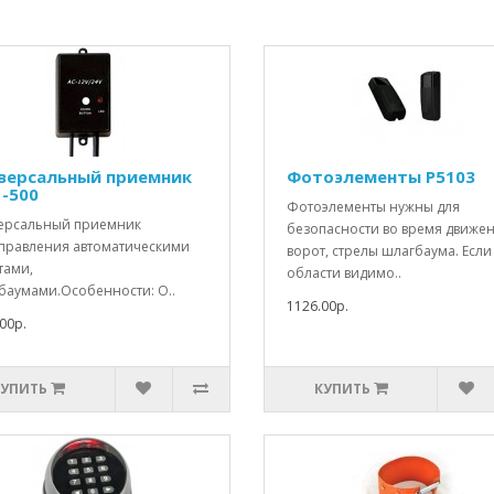
версальный приемник
Фотоэлементы P5103
1-500
Фотоэлементы нужны для
ерсальный приемник
безопасности во время движе
управления автоматическими
ворот, стрелы шлагбаума. Если
тами,
области видимо..
баумами.Особенности: О..
1126.00р.
00р.
КУПИТЬ
КУПИТЬ