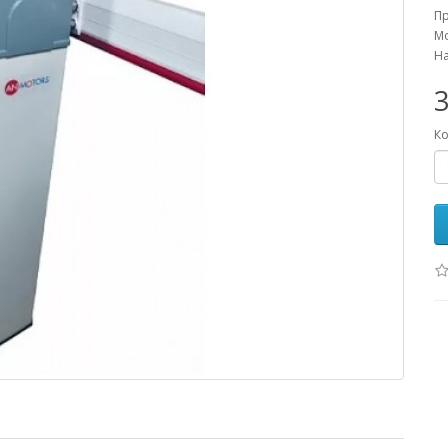
П
Мо
На
3
Ко