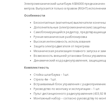
Электромеханический шлагбаум ASB6000 предназначен 
метров. Выпускается только в правом (RIGHT) исполнении
Особенности
Бесконтактные (магнитные) выключатели конечн
Дополнительные (электромеханические) защитны
Самоблокирующийся редуктор, предотвращающи
Ручная механическая разблокировка
Высокая интенсивность использования
Защита электродвигателя от перегрева
Механическая реализация плавного запуска и за
Возможность внешней установки блока управлени
Динамический код радиоуправления, защищающи
Комплектность
Стойка шлагбаума – 1шт.
Стрела 4м - 1шт.
Встраиваемый блок управления с радиоприемнико
Руководство по монтажу и эксплуатации – 1 шт.
Пульт дистанционного радиоуправления (433,92 МГ
Монтажный набор – согласно руководству по монт