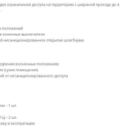
для ограничения доступа на территорию с шириной проезда до 4
.
ых положений
е конечные выключатели
й несанкционированное открытие шлагбаума
медления в конечных положениях
я (сухие помещения)
й от несанкционированного доступа
м – 1 шт.
ц) – 2 шт.
ажу и эксплуатации