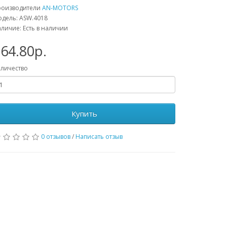
роизводители
AN-MOTORS
дель: ASW.4018
личие: Есть в наличии
64.80р.
личество
Купить
0 отзывов
/
Написать отзыв