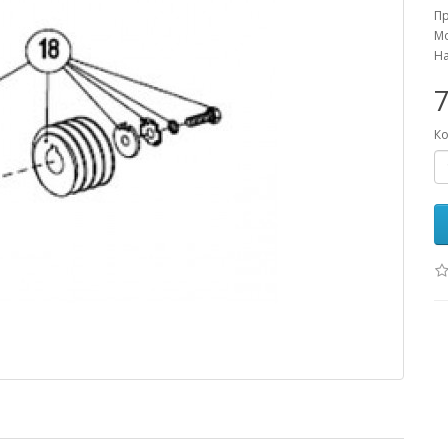
П
Мо
На
7
Ко