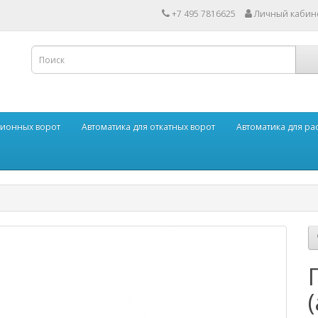
+7 495 7816625
Личный кабин
ционных ворот
Автоматика для откатных ворот
Автоматика для р