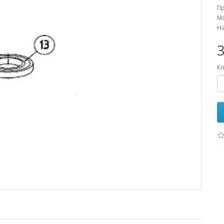
П
Мо
На
3
Ко